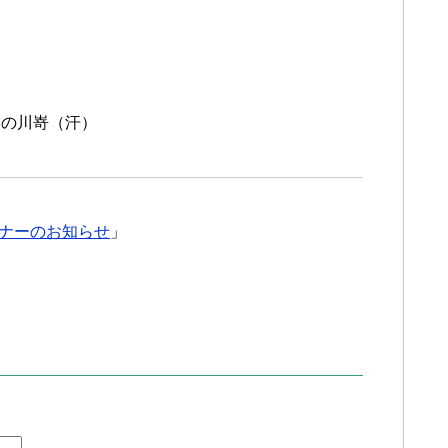
ジの川嵜（汗）
ナーのお知らせ
」