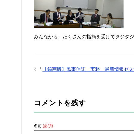
みんなから、たくさんの指摘を受けてタジタ
「
【録画版】民事信託 実務 最新情報セミ
コメントを残す
名前
(必須)