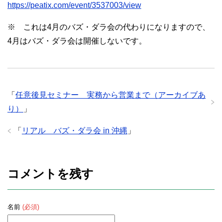
https://peatix.com/event/3537003/view
※ これは4月のバズ・ダラ会の代わりになりますので、
4月はバズ・ダラ会は開催しないです。
「
任意後見セミナー 実務から営業まで（アーカイブあ
り）
」
「
リアル バズ・ダラ会 in 沖縄
」
コメントを残す
名前
(必須)